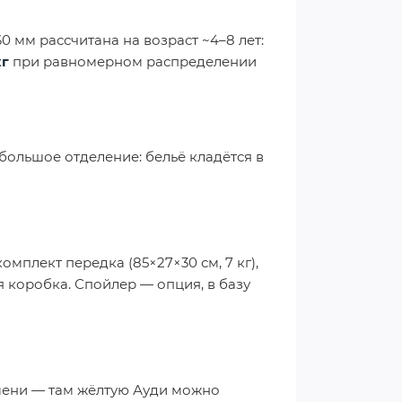
60 мм рассчитана на возраст ~4–8 лет:
кг
при равномерном распределении
большое отделение: бельё кладётся в
омплект передка (85×27×30 см, 7 кг),
ая коробка. Спойлер — опция, в базу
мени — там жёлтую Ауди можно