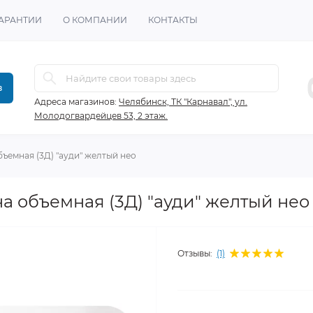
ГАРАНТИИ
О КОМПАНИИ
КОНТАКТЫ
в
Адреса магазинов:
Челябинск, ТК "Карнавал", ул.
Молодогвардейцев 53, 2 этаж.
ъемная (3Д) "ауди" желтый нео
а объемная (3Д) "ауди" желтый нео
Отзывы:
(1)