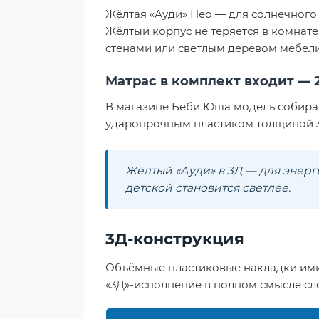
Жёлтая «Ауди» Нео — для солнечного 
Жёлтый корпус не теряется в комнате
стенами или светлым деревом мебели
Матрас в комплект входит — 
В магазине Беби Юша модель собирают
ударопрочным пластиком толщиной 3 
Жёлтый «Ауди» в 3Д — для энерги
детской становится светлее.
3Д-конструкция
Объёмные пластиковые накладки имит
«3Д»-исполнение в полном смысле сло