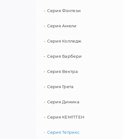
Кровати-машины с ящиком
Кресло-кровати
Серия Фэнтези
Кровати-машины со
Кровать для новорожденных
Серия Амели
встроенным матрасом
Уголок школьника
Серия Колледж
Кровати-машины эконом
Кровать чердак
Серия Барбери
Комплектующие для кроватей
Серия Вектра
машин
Серия Грета
Серия Димика
Серия КЕМПТЕН
Серия Тетрикс