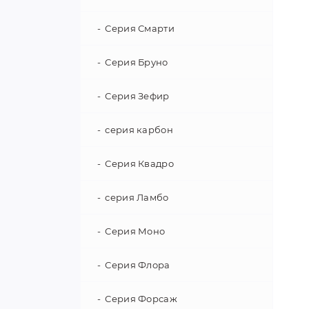
Кровати-домики для детей
Серия Смарти
Детские диван-кровати
Серия Бруно
Кровати-софы
Серия Зефир
П-образные диван-кровати
Угловые диван-кровати
Кровати из массива березы
серия карбон
Кровати из МДФ
Серия Квадро
Кровати из бука
серия Ламбо
Кровати с каретной стяжкой
Серия Моно
Кровати машины
Серия Флора
Двухъярусная кровать
Серия Форсаж
Кровати-машины на ламелях