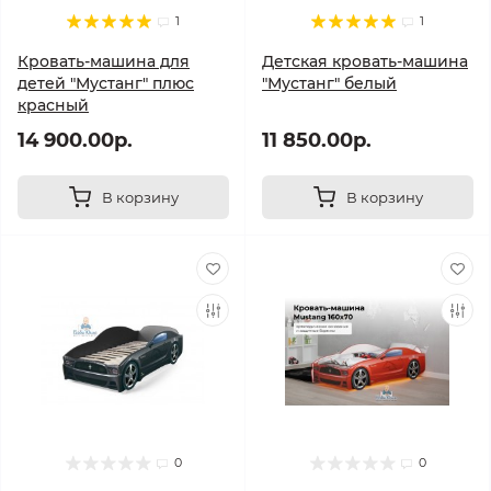
1
1
Кровать-машина для
Детская кровать-машина
детей "Мустанг" плюс
"Мустанг" белый
красный
14 900.00р.
11 850.00р.
В корзину
В корзину
0
0