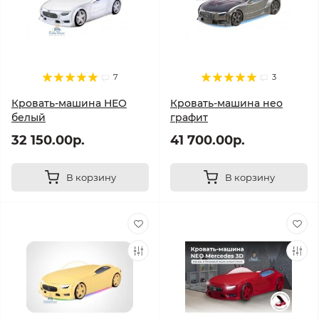
качество кроватей-машин.
А также у нас вы можете
купить кровать-домик
для
ребенка, у нас большой склад кроваток в наличии,
быстрая доставка - день в день, доступная цена и
7
3
гарантия на всю мебель - магазин Бэби Юша
Кровать-машина НЕО
Кровать-машина нео
белый
графит
32 150.00р.
41 700.00р.
В корзину
В корзину