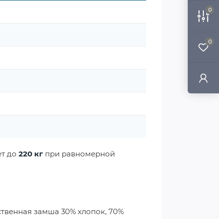
0
0
ет до
220 кг
при равномерной
ственная замша 30% хлопок, 70%