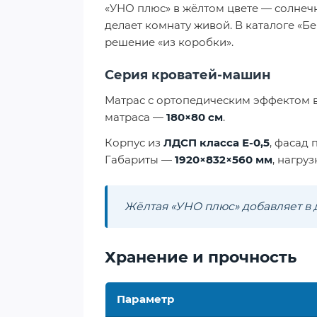
«УНО плюс» в жёлтом цвете — солнеч
делает комнату живой. В каталоге «Б
решение «из коробки».
Серия кроватей-машин
Матрас с ортопедическим эффектом 
матраса —
180×80 см
.
Корпус из
ЛДСП класса Е-0,5
, фасад
Габариты —
1920×832×560 мм
, нагру
Жёлтая «УНО плюс» добавляет в 
Хранение и прочность
Параметр