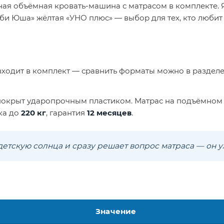
ная объёмная кровать-машина с матрасом в комплекте. 
еби Юша» жёлтая «УНО плюс» — выбор для тех, кто люби
входит в комплект — сравнить форматы можно в раздел
 покрыт ударопрочным пластиком. Матрас на подъёмном
зка до
220 кг
, гарантия
12 месяцев
.
детскую солнца и сразу решает вопрос матраса — он у
Значение