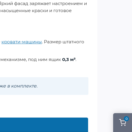
Яркий фасад заряжает настроением и
т насыщенные краски и готовое
е
кровати-машины
. Размер штатного
 механизме, под ним ящик
0,3 м³
.
же в комплекте.
0