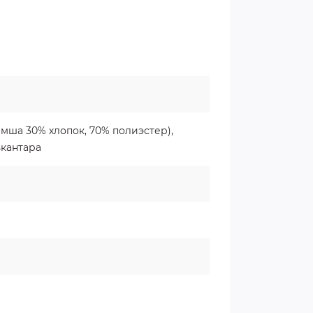
амша 30% хлопок, 70% полиэстер),
ькантара