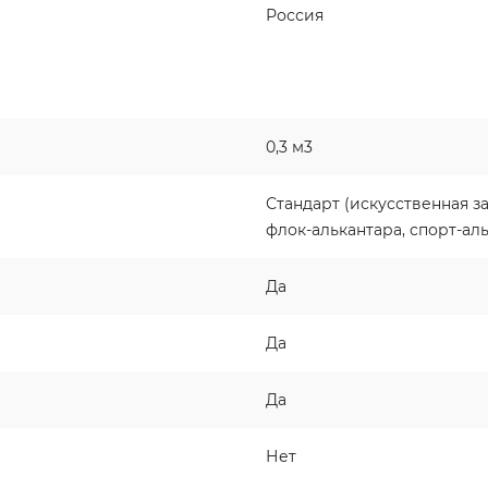
Россия
0,3 м3
Стандарт (искусственная з
флок-алькантара, спорт-ал
Да
Да
Да
Нет