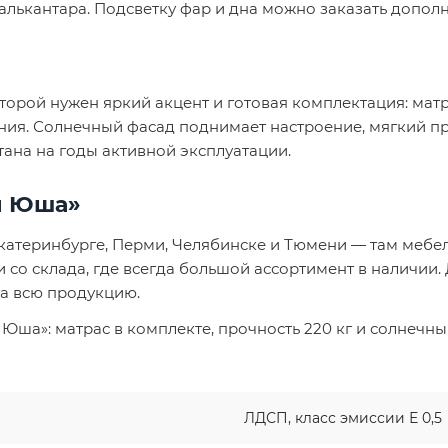
-алькантара. Подсветку фар и дна можно заказать допол
торой нужен яркий акцент и готовая комплектация: матр
ния. Солнечный фасад поднимает настроение, мягкий п
тана на годы активной эксплуатации.
и Юша»
Екатеринбурге, Перми, Челябинске и Тюмени — там мебе
 со склада, где всегда большой ассортимент в наличии. 
на всю продукцию.
Юша»: матрас в комплекте, прочность 220 кг и солнечн
ЛДСП, класс эмиссии Е 0,5