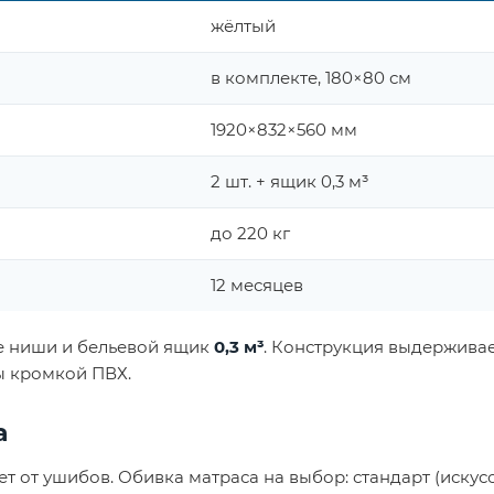
жёлтый
в комплекте, 180×80 см
1920×832×560 мм
2 шт. + ящик 0,3 м³
до 220 кг
12 месяцев
 ниши и бельевой ящик
0,3 м³
. Конструкция выдержива
ы кромкой ПВХ.
а
 от ушибов. Обивка матраса на выбор: стандарт (искус