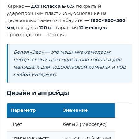
Каркас —
ДСП класса Е-0,5
, покрытый
ударопрочным пластиком, основание на
деревянных ламелях. Габариты —
1920×980×560
мм
, нагрузка
120 кг
, гарантия
12 месяцев
,
производство — Россия.
Белая «Эво» — это машинка-хамелеон:
нейтральный цвет одинаково хорош и для
малыша, и для подростковой комнаты, и под
любой интерьер.
Дизайн и апгрейды
Параметр
Значение
Цвет
белый (Мерседес)
Спальное место
1600×800 (+/- 30 мм)